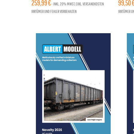
EPOCHE IV, LEO SOUND UPDATE
259,99 €
TEILIG,
99,50 
- INKL.
20%
MWST, EXKL. VERSANDKOSTEN
IRRTÜMER UND FEHLER VORBEHALTEN
IRRTÜMER U