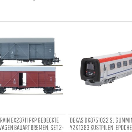
TRAIN EX23711 PKP GEDECKTE
DEKAS DK8751022 SJ GUMMI
AGEN BAUART BREMEN, SET 2-
Y2K 1383 KUSTPILEN, EPOCHE 