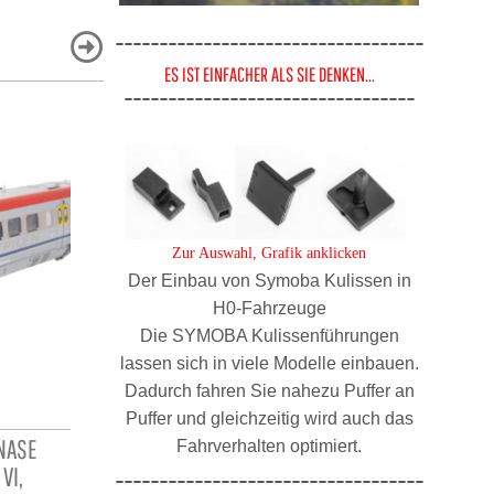
-----------------------------------
ES IST EINFACHER ALS SIE DENKEN...
---------------------------------
Zur Auswahl, Grafik anklicken
Der Einbau von Symoba Kulissen in
H0-Fahrzeuge
Die SYMOBA Kulissenführungen
lassen sich in viele Modelle einbauen.
Dadurch fahren Sie nahezu Puffer an
Puffer und gleichzeitig wird auch das
NASE
JÄGERNDORFER ÖBB RAILJET II, 4-
JÄGERNDORF
Fahrverhalten optimiert.
VI,
TEILIG, 3 REISEZUGWAGEN UND 1293
TEILIG, 9
-----------------------------------