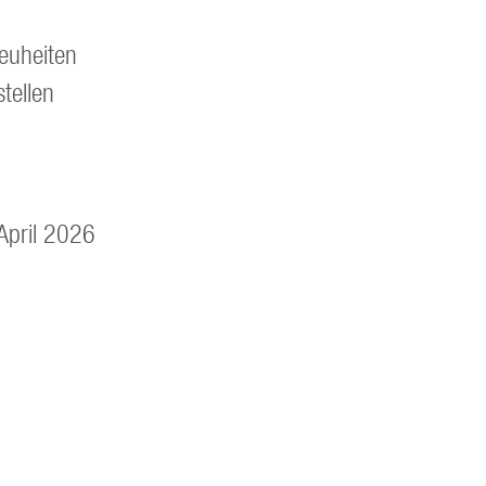
euheiten
tellen
April 2026