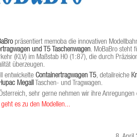
aBro
präsentiert memoba die innovativen Modellbah
ertragwagen und T5 Taschenwagen
. MoBaBro steht f
kehr (KLV) im Maßstab H0 (1:87), die durch Präzisio
lität überzeugen.
ll entwickelte
Containertragwagen T5
, detailreiche
K
Hupac MegaII
Taschen- und Tragwagen.
r Österreich, sehr gerne nehmen wir ihre Anregungen
 geht es zu den Modellen...