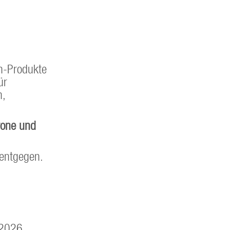
n-Produkte
ür
n,
rone und
 entgegen.