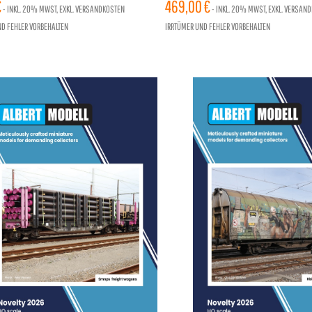
 EPOCHE III, EINZELSTÜCK
€
EINZELSTÜCK
469,00 €
- INKL.
20%
MWST, EXKL. VERSANDKOSTEN
- INKL.
20%
MWST, EXKL. VERSAN
ND FEHLER VORBEHALTEN
IRRTÜMER UND FEHLER VORBEHALTEN