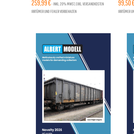
EPOCHE IV, LEO SOUND UPDATE
259,99 €
TEILIG,
99,50 
- INKL.
20%
MWST, EXKL. VERSANDKOSTEN
IRRTÜMER UND FEHLER VORBEHALTEN
IRRTÜMER U