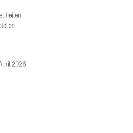
euheiten
tellen
April 2026