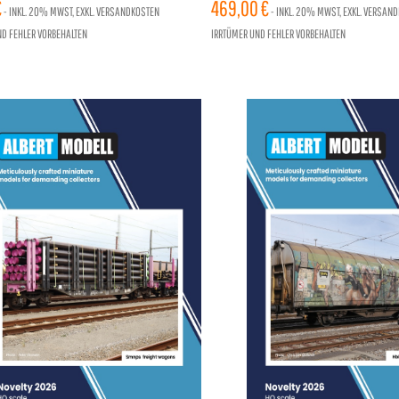
 EPOCHE III, EINZELSTÜCK
€
EINZELSTÜCK
469,00 €
- INKL.
20%
MWST, EXKL. VERSANDKOSTEN
- INKL.
20%
MWST, EXKL. VERSAN
ND FEHLER VORBEHALTEN
IRRTÜMER UND FEHLER VORBEHALTEN