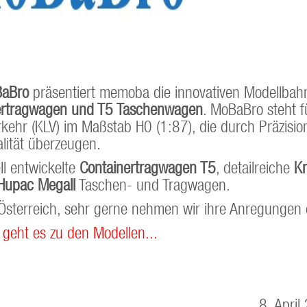
aBro
präsentiert memoba die innovativen Modellbah
ertragwagen und T5 Taschenwagen
. MoBaBro steht f
kehr (KLV) im Maßstab H0 (1:87), die durch Präzisio
lität überzeugen.
ll entwickelte
Containertragwagen T5
, detailreiche
K
Hupac MegaII
Taschen- und Tragwagen.
r Österreich, sehr gerne nehmen wir ihre Anregungen
 geht es zu den Modellen...