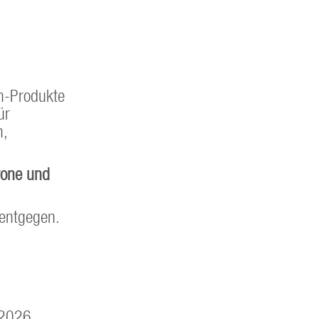
n-Produkte
ür
n,
rone und
 entgegen.