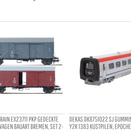
TRAIN EX23711 PKP GEDECKTE
DEKAS DK8751022 SJ GUMMI
AGEN BAUART BREMEN, SET 2-
Y2K 1383 KUSTPILEN, EPOCHE 