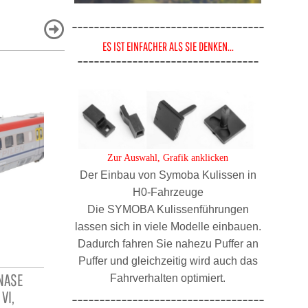
-----------------------------------
ES IST EINFACHER ALS SIE DENKEN...
---------------------------------
Zur Auswahl, Grafik anklicken
Der Einbau von Symoba Kulissen in
H0-Fahrzeuge
Die SYMOBA Kulissenführungen
lassen sich in viele Modelle einbauen.
Dadurch fahren Sie nahezu Puffer an
Puffer und gleichzeitig wird auch das
NASE
JÄGERNDORFER ÖBB RAILJET II, 4-
JÄGERNDORF
Fahrverhalten optimiert.
VI,
TEILIG, 3 REISEZUGWAGEN UND 1293
TEILIG, 9
-----------------------------------