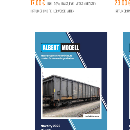
17,00 €
96 SEI
23,00 
- INKL.
20%
MWST, EXKL. VERSANDKOSTEN
IRRTÜMER UND FEHLER VORBEHALTEN
IRRTÜMER U