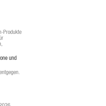
n-Produkte
ür
n,
rone und
 entgegen.