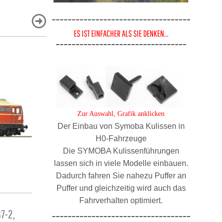
-----------------------------------
ES IST EINFACHER ALS SIE DENKEN...
---------------------------------
Zur Auswahl, Grafik anklicken
Der Einbau von Symoba Kulissen in
H0-Fahrzeuge
Die SYMOBA Kulissenführungen
lassen sich in viele Modelle einbauen.
Dadurch fahren Sie nahezu Puffer an
Puffer und gleichzeitig wird auch das
EXACT TRAIN EX23711 PKP GEDECKTE
JÄGERNDORF
Fahrverhalten optimiert.
7-2,
GÜTERWAGEN BAUART BREMEN, SET 2-
TEILIG, 3
-----------------------------------