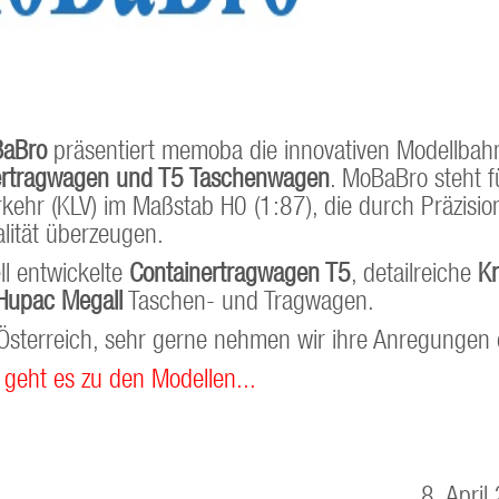
aBro
präsentiert memoba die innovativen Modellbah
ertragwagen und T5 Taschenwagen
. MoBaBro steht f
kehr (KLV) im Maßstab H0 (1:87), die durch Präzisio
lität überzeugen.
ll entwickelte
Containertragwagen T5
, detailreiche
K
Hupac MegaII
Taschen- und Tragwagen.
r Österreich, sehr gerne nehmen wir ihre Anregungen
 geht es zu den Modellen...