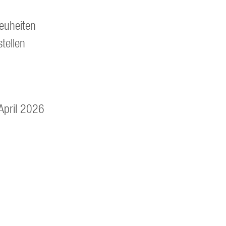
euheiten
tellen
April 2026