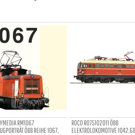
YMEDIA RM1067
ROCO RO75102011 ÖBB
UGPORTRÄT ÖBB REIHE 1067,
ELEKTROLOKOMOTIVE 1042.68