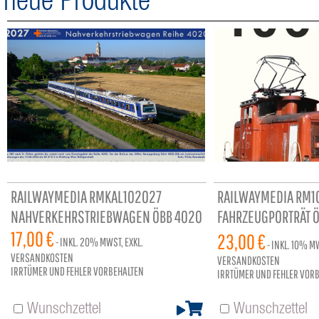
neue Produkte
RAILWAYMEDIA RMKAL102027
RAILWAYMEDIA RM1
NAHVERKEHRSTRIEBWAGEN ÖBB 4020
FAHRZEUGPORTRÄT Ö
17,00 €
96 SEITEN
23,00 €
- INKL.
20%
MWST, EXKL.
- INKL.
10%
MW
VERSANDKOSTEN
VERSANDKOSTEN
IRRTÜMER UND FEHLER VORBEHALTEN
IRRTÜMER UND FEHLER VOR
Wunschzettel
Wunschzettel