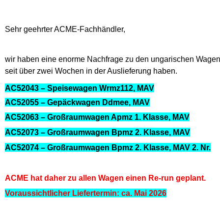
Sehr geehrter ACME-Fachhändler,
wir haben eine enorme Nachfrage zu den ungarischen Wagen e
seit über zwei Wochen in der Auslieferung haben.
AC52043 – Speisewagen Wrmz112, MAV
AC52055 – Gepäckwagen Ddmee, MAV
AC52063 – Großraumwagen Apmz 1. Klasse, MAV
AC52073 – Großraumwagen Bpmz 2. Klasse, MAV
AC52074 – Großraumwagen Bpmz 2. Klasse, MAV 2. Nr.
ACME hat daher zu allen Wagen einen Re-run geplant.
Voraussichtlicher Liefertermin: ca. Mai 2026