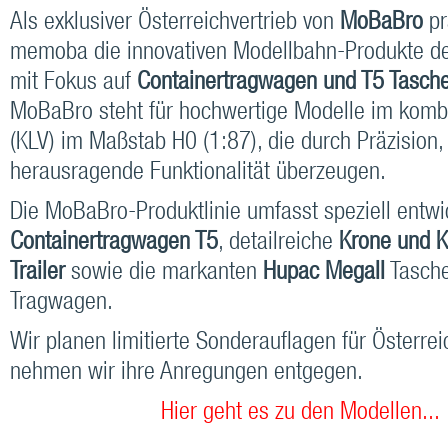
Als exklusiver Österreichvertrieb von
MoBaBro
pr
memoba die innovativen Modellbahn-Produkte de
mit Fokus auf
Containertragwagen und T5 Tasc
MoBaBro steht für hochwertige Modelle im kombi
(KLV) im Maßstab H0 (1:87), die durch Präzision,
herausragende Funktionalität überzeugen.
Die MoBaBro-Produktlinie umfasst speziell entwi
Containertragwagen T5
, detailreiche
Krone und 
Trailer
sowie die markanten
Hupac MegaII
Tasche
Tragwagen.
Wir planen limitierte Sonderauflagen für Österrei
nehmen wir ihre Anregungen entgegen.
Hier geht es zu den Modellen...