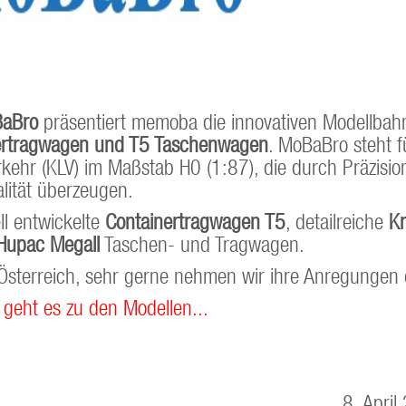
aBro
präsentiert memoba die innovativen Modellbah
ertragwagen und T5 Taschenwagen
. MoBaBro steht f
kehr (KLV) im Maßstab H0 (1:87), die durch Präzisio
lität überzeugen.
ll entwickelte
Containertragwagen T5
, detailreiche
K
Hupac MegaII
Taschen- und Tragwagen.
r Österreich, sehr gerne nehmen wir ihre Anregungen
 geht es zu den Modellen...