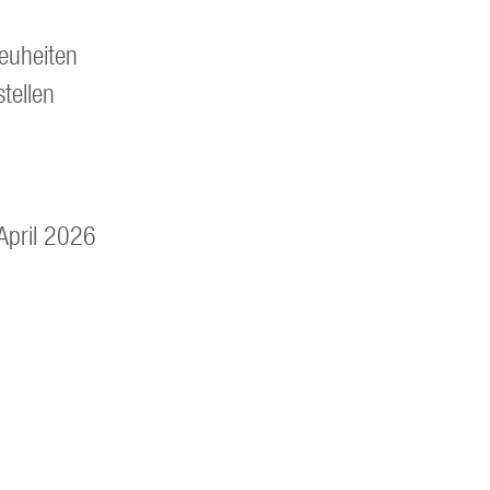
euheiten
tellen
April 2026