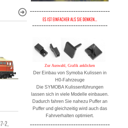
-----------------------------------
ES IST EINFACHER ALS SIE DENKEN...
---------------------------------
Zur Auswahl, Grafik anklicken
Der Einbau von Symoba Kulissen in
H0-Fahrzeuge
Die SYMOBA Kulissenführungen
lassen sich in viele Modelle einbauen.
Dadurch fahren Sie nahezu Puffer an
Puffer und gleichzeitig wird auch das
EXACT TRAIN EX23711 PKP GEDECKTE
DEKAS DK8
Fahrverhalten optimiert.
7-2,
GÜTERWAGEN BAUART BREMEN, SET 2-
Y2K 1383 K
-----------------------------------