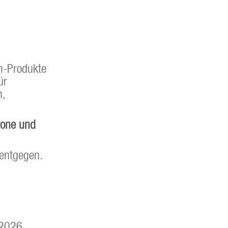
n-Produkte
ür
n,
rone und
 entgegen.