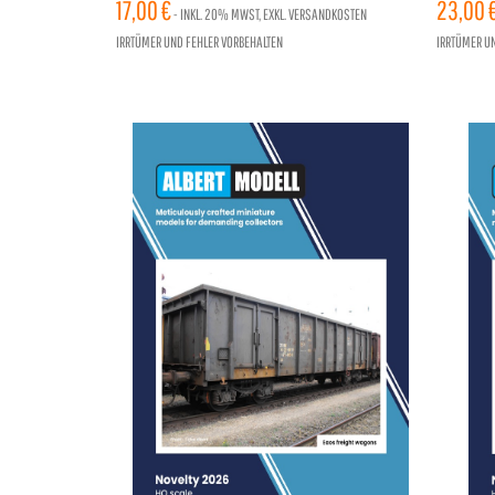
17,00 €
96 SEI
23,00 
- INKL.
20%
MWST, EXKL. VERSANDKOSTEN
IRRTÜMER UND FEHLER VORBEHALTEN
IRRTÜMER U