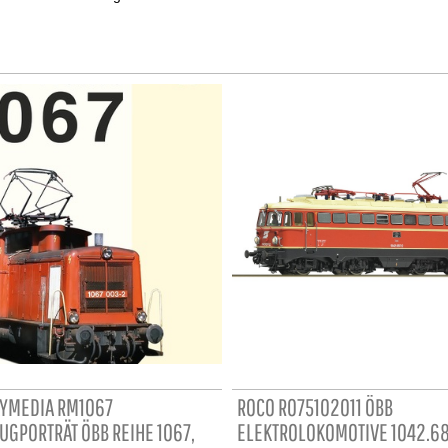
YMEDIA RM1067
ROCO RO75102011 ÖBB
UGPORTRÄT ÖBB REIHE 1067,
ELEKTROLOKOMOTIVE 1042.68