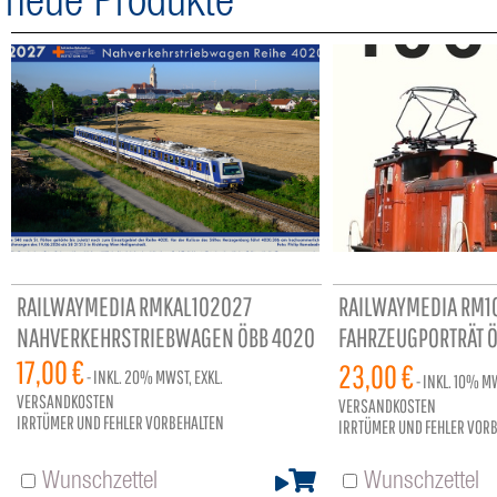
neue Produkte
RAILWAYMEDIA RMKAL102027
RAILWAYMEDIA RM1
NAHVERKEHRSTRIEBWAGEN ÖBB 4020
FAHRZEUGPORTRÄT Ö
17,00 €
96 SEITEN
23,00 €
- INKL.
20%
MWST, EXKL.
- INKL.
10%
MW
VERSANDKOSTEN
VERSANDKOSTEN
IRRTÜMER UND FEHLER VORBEHALTEN
IRRTÜMER UND FEHLER VOR
Wunschzettel
Wunschzettel