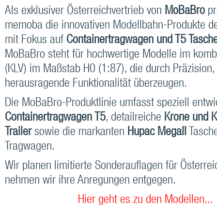
Als exklusiver Österreichvertrieb von
MoBaBro
pr
memoba die innovativen Modellbahn-Produkte de
mit Fokus auf
Containertragwagen und T5 Tasc
MoBaBro steht für hochwertige Modelle im kombi
(KLV) im Maßstab H0 (1:87), die durch Präzision,
herausragende Funktionalität überzeugen.
Die MoBaBro-Produktlinie umfasst speziell entwi
Containertragwagen T5
, detailreiche
Krone und 
Trailer
sowie die markanten
Hupac MegaII
Tasche
Tragwagen.
Wir planen limitierte Sonderauflagen für Österrei
nehmen wir ihre Anregungen entgegen.
Hier geht es zu den Modellen...