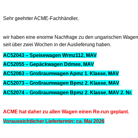
Sehr geehrter ACME-Fachhändler,
wir haben eine enorme Nachfrage zu den ungarischen Wagen e
seit über zwei Wochen in der Auslieferung haben.
AC52043 – Speisewagen Wrmz112, MAV
AC52055 – Gepäckwagen Ddmee, MAV
AC52063 – Großraumwagen Apmz 1. Klasse, MAV
AC52073 – Großraumwagen Bpmz 2. Klasse, MAV
AC52074 – Großraumwagen Bpmz 2. Klasse, MAV 2. Nr.
ACME hat daher zu allen Wagen einen Re-run geplant.
Voraussichtlicher Liefertermin: ca. Mai 2026