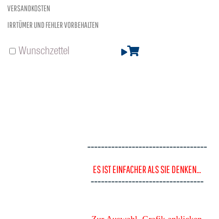
VERSANDKOSTEN
IRRTÜMER UND FEHLER VORBEHALTEN
Wunschzettel
-----------------------------------
ES IST EINFACHER ALS SIE DENKEN...
---------------------------------
Zur Auswahl, Grafik anklicken