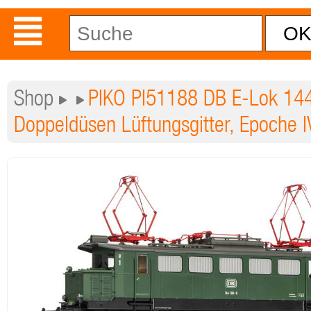
Shop
PIKO PI51188 DB E-Lok 144
Doppeldüsen Lüftungsgitter, Epoche I