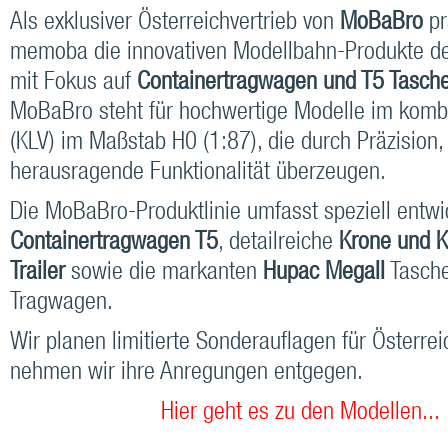
Als exklusiver Österreichvertrieb von
MoBaBro
pr
memoba die innovativen Modellbahn-Produkte de
mit Fokus auf
Containertragwagen und T5 Tasc
MoBaBro steht für hochwertige Modelle im kombi
(KLV) im Maßstab H0 (1:87), die durch Präzision,
herausragende Funktionalität überzeugen.
Die MoBaBro-Produktlinie umfasst speziell entwi
Containertragwagen T5
, detailreiche
Krone und 
Trailer
sowie die markanten
Hupac MegaII
Tasche
Tragwagen.
Wir planen limitierte Sonderauflagen für Österrei
nehmen wir ihre Anregungen entgegen.
Hier geht es zu den Modellen...