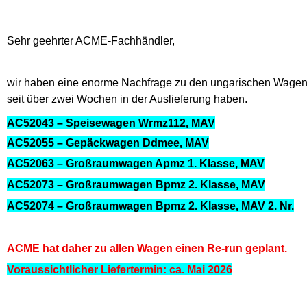
Sehr geehrter ACME-Fachhändler,
wir haben eine enorme Nachfrage zu den ungarischen Wagen e
seit über zwei Wochen in der Auslieferung haben.
AC52043 – Speisewagen Wrmz112, MAV
AC52055 – Gepäckwagen Ddmee, MAV
AC52063 – Großraumwagen Apmz 1. Klasse, MAV
AC52073 – Großraumwagen Bpmz 2. Klasse, MAV
AC52074 – Großraumwagen Bpmz 2. Klasse, MAV 2. Nr.
ACME hat daher zu allen Wagen einen Re-run geplant.
Voraussichtlicher Liefertermin: ca. Mai 2026