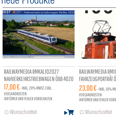
neue Produkte
RAILWAYMEDIA RMKAL102027
RAILWAYMEDIA RM1
NAHVERKEHRSTRIEBWAGEN ÖBB 4020
FAHRZEUGPORTRÄT Ö
17,00 €
96 SEITEN
23,00 €
- INKL.
20%
MWST, EXKL.
- INKL.
10%
MW
VERSANDKOSTEN
VERSANDKOSTEN
IRRTÜMER UND FEHLER VORBEHALTEN
IRRTÜMER UND FEHLER VOR
Wunschzettel
Wunschzettel