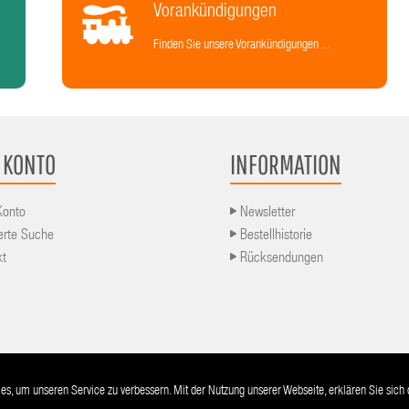
Vorankündigungen
Finden Sie unsere Vorankündigungen ...
 KONTO
INFORMATION
Konto
Newsletter
erte Suche
Bestellhistorie
kt
Rücksendungen
AGB
Lieferu
s, um unseren Service zu verbessern. Mit der Nutzung unserer Webseite, erklären Sie sic