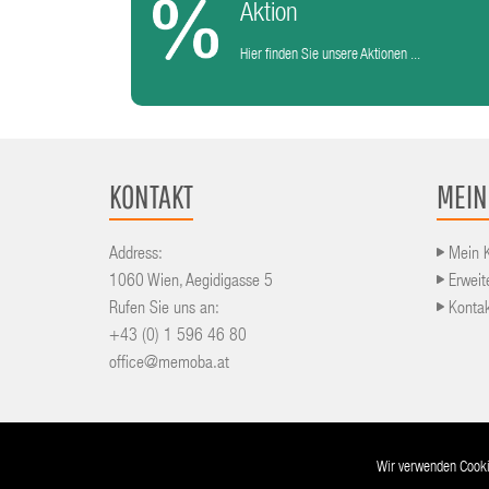
Aktion
Hier finden Sie unsere Aktionen ...
KONTAKT
MEIN
Address:
Mein 
1060 Wien, Aegidigasse 5
Erweit
Rufen Sie uns an:
Konta
+43 (0) 1 596 46 80
office@memoba.at
© 2016-2026 powered by
RKP
and
Cyber-Atelier
Wir verwenden Cookie