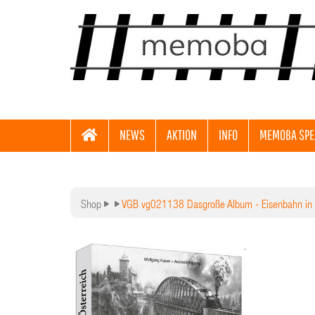
NEWS
AKTION
INFO
MEMOBA SPE
Shop
VGB vg021138 Dasgroße Album - Eisenbahn in Ö