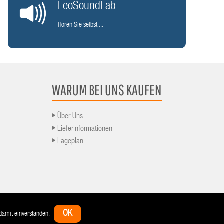
LeoSoundLab
Hören Sie selbst ...
WARUM BEI UNS KAUFEN
Über Uns
Lieferinformationen
Lageplan
ng
Zahlungsarten
Bestellvorgang
Impressum
Widerrufsbelehrung
Datenschutz
OK
h damit einverstanden.